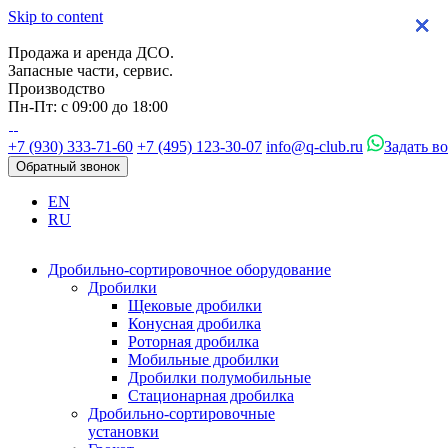
Skip to content
×
×
×
×
Продажа и аренда ДСО.
Запасные части, сервис.
Производство
Пн-Пт: с 09:00 до 18:00
+7 (930) 333-71-60
+7 (495) 123-30-07
info@q-club.ru
Задать в
Обратный звонок
EN
RU
Дробильно-сортировочное оборудование
Дробилки
Щековые дробилки
Конусная дробилка
Роторная дробилка
Мобильные дробилки
Дробилки полумобильные
Стационарная дробилка
Дробильно-сортировочные
установки