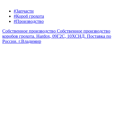
#Запчасти
#Короб грохота
#Производство
Собственное производство
Собственное производство
коробов грохота. Hardox, 09Г2С, 10ХСНД. Поставка по
России.
г.Владимир