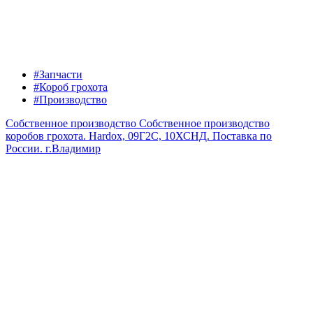
#Запчасти
#Короб грохота
#Производство
Собственное производство
Собственное производство
коробов грохота. Hardox, 09Г2С, 10ХСНД. Поставка по
России.
г.Владимир