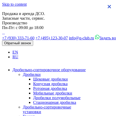
Skip to content
×
×
×
×
Продажа и аренда ДСО.
Запасные части, сервис.
Производство
Пн-Пт: с 09:00 до 18:00
+7 (930) 333-71-60
+7 (495) 123-30-07
info@q-club.ru
Задать в
Обратный звонок
EN
RU
Дробильно-сортировочное оборудование
Дробилки
Щековые дробилки
Конусная дробилка
Роторная дробилка
Мобильные дробилки
Дробилки полумобильные
Стационарная дробилка
Дробильно-сортировочные
установки