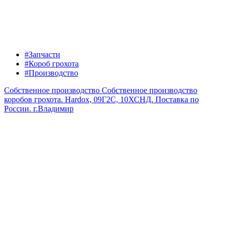
#Запчасти
#Короб грохота
#Производство
Собственное производство
Собственное производство
коробов грохота. Hardox, 09Г2С, 10ХСНД. Поставка по
России.
г.Владимир