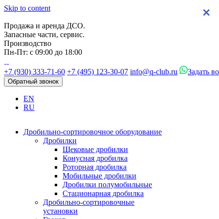
Skip to content
×
×
×
×
Продажа и аренда ДСО.
Запасные части, сервис.
Производство
Пн-Пт: с 09:00 до 18:00
+7 (930) 333-71-60
+7 (495) 123-30-07
info@q-club.ru
Задать в
Обратный звонок
EN
RU
Дробильно-сортировочное оборудование
Дробилки
Щековые дробилки
Конусная дробилка
Роторная дробилка
Мобильные дробилки
Дробилки полумобильные
Стационарная дробилка
Дробильно-сортировочные
установки