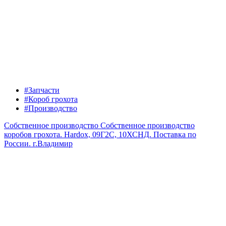
#Запчасти
#Короб грохота
#Производство
Собственное производство
Собственное производство
коробов грохота. Hardox, 09Г2С, 10ХСНД. Поставка по
России.
г.Владимир