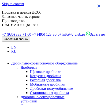
Skip to content
×
×
×
×
Продажа и аренда ДСО.
Запасные части, сервис.
Производство
Пн-Пт: с 09:00 до 18:00
+7 (930) 333-71-60
+7 (495) 123-30-07
info@q-club.ru
Задать в
Обратный звонок
EN
RU
Дробильно-сортировочное оборудование
Дробилки
Щековые дробилки
Конусная дробилка
Роторная дробилка
Мобильные дробилки
Дробилки полумобильные
Стационарная дробилка
Дробильно-сортировочные
установки