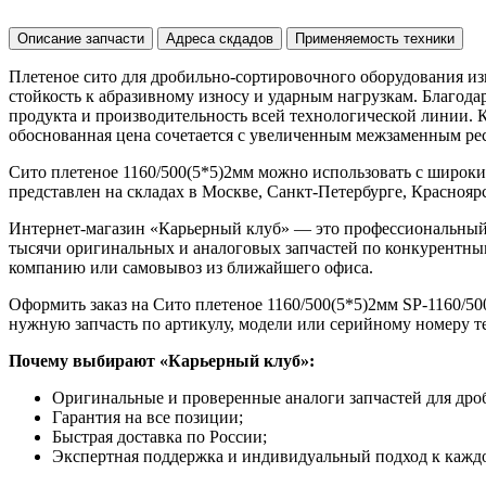
Описание запчасти
Адреса скдадов
Применяемость техники
Плетеное сито для дробильно-сортировочного оборудования из
стойкость к абразивному износу и ударным нагрузкам. Благод
продукта и производительность всей технологической линии. 
обоснованная цена сочетается с увеличенным межзаменным рес
Сито плетеное 1160/500(5*5)2мм можно использовать с широк
представлен на складах в Москве, Санкт-Петербурге, Красноярск
Интернет-магазин «Карьерный клуб» — это профессиональный
тысячи оригинальных и аналоговых запчастей по конкурентным
компанию или самовывоз из ближайшего офиса.
Оформить заказ на Сито плетеное 1160/500(5*5)2мм SP-1160/500
нужную запчасть по артикулу, модели или серийному номеру т
Почему выбирают «Карьерный клуб»:
Оригинальные и проверенные аналоги запчастей для дро
Гарантия на все позиции;
Быстрая доставка по России;
Экспертная поддержка и индивидуальный подход к каждо