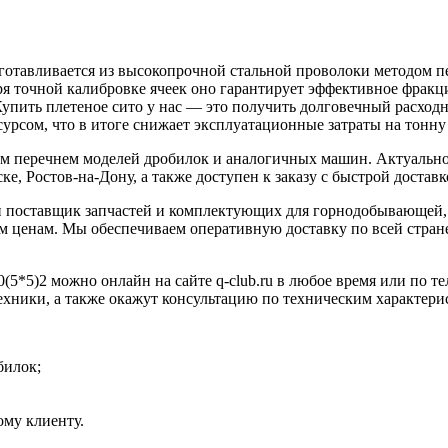
готавливается из высокопрочной стальной проволоки методом п
аря точной калибровке ячеек оно гарантирует эффективное фракц
Купить плетеное сито у нас — это получить долговечный расход
урсом, что в итоге снижает эксплуатационные затраты на тонну
им перечнем моделей дробилок и аналогичных машин. Актуально
е, Ростов-на-Дону, а также доступен к заказу с быстрой доставк
 поставщик запчастей и комплектующих для горнодобывающей, 
 ценам. Мы обеспечиваем оперативную доставку по всей стране
(5*5)2 можно онлайн на сайте q-club.ru в любое время или по т
ехники, а также окажут консультацию по техническим характери
билок;
му клиенту.