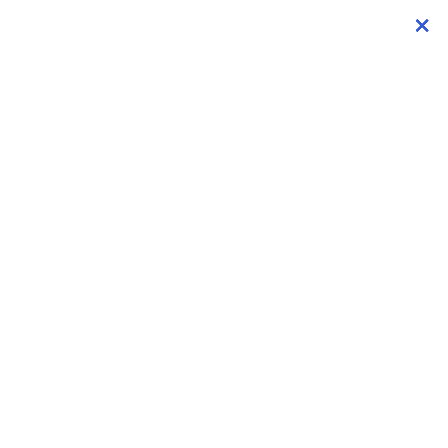
×
×
×
×