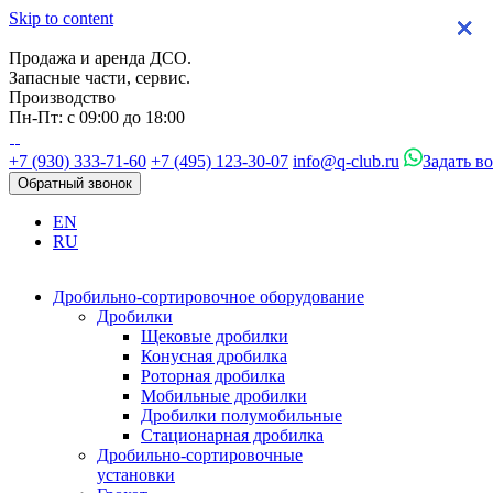
Skip to content
×
×
×
×
Продажа и аренда ДСО.
Запасные части, сервис.
Производство
Пн-Пт: с 09:00 до 18:00
+7 (930) 333-71-60
+7 (495) 123-30-07
info@q-club.ru
Задать в
Обратный звонок
EN
RU
Дробильно-сортировочное оборудование
Дробилки
Щековые дробилки
Конусная дробилка
Роторная дробилка
Мобильные дробилки
Дробилки полумобильные
Стационарная дробилка
Дробильно-сортировочные
установки