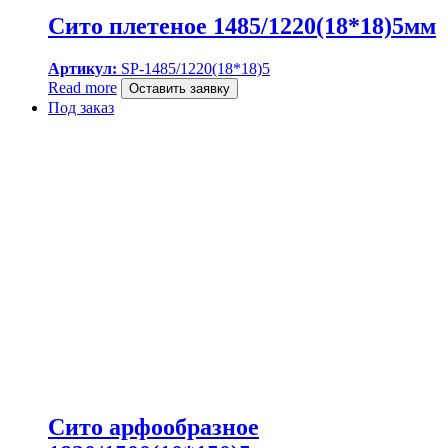
Сито плетеное 1485/1220(18*18)5мм
Артикул:
SP-1485/1220(18*18)5
Read more
Оставить заявку
Под заказ
Сито арфообразное