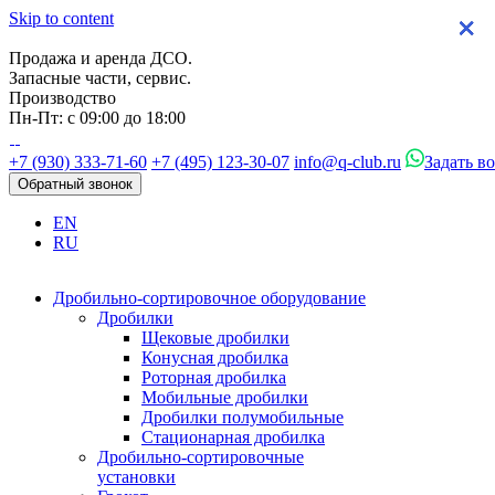
Skip to content
×
×
×
×
Продажа и аренда ДСО.
Запасные части, сервис.
Производство
Пн-Пт: с 09:00 до 18:00
+7 (930) 333-71-60
+7 (495) 123-30-07
info@q-club.ru
Задать в
Обратный звонок
EN
RU
Дробильно-сортировочное оборудование
Дробилки
Щековые дробилки
Конусная дробилка
Роторная дробилка
Мобильные дробилки
Дробилки полумобильные
Стационарная дробилка
Дробильно-сортировочные
установки