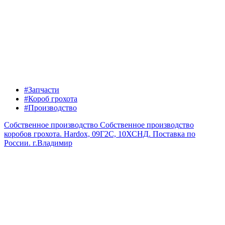
#Запчасти
#Короб грохота
#Производство
Собственное производство
Собственное производство
коробов грохота. Hardox, 09Г2С, 10ХСНД. Поставка по
России.
г.Владимир