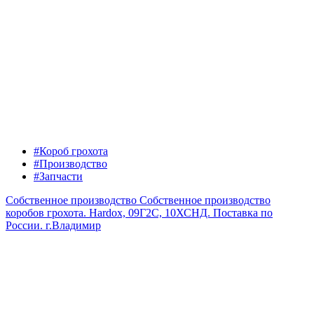
#Короб грохота
#Производство
#Запчасти
Собственное производство
Собственное производство
коробов грохота. Hardox, 09Г2С, 10ХСНД. Поставка по
России.
г.Владимир