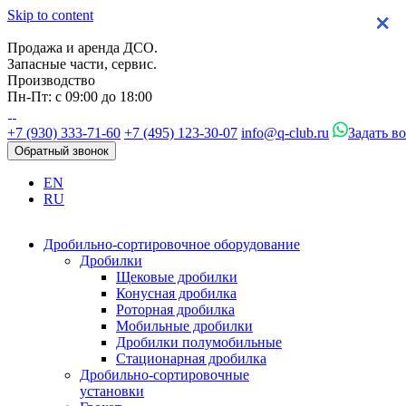
Skip to content
×
×
×
×
Продажа и аренда ДСО.
Запасные части, сервис.
Производство
Пн-Пт: с 09:00 до 18:00
+7 (930) 333-71-60
+7 (495) 123-30-07
info@q-club.ru
Задать в
Обратный звонок
EN
RU
Дробильно-сортировочное оборудование
Дробилки
Щековые дробилки
Конусная дробилка
Роторная дробилка
Мобильные дробилки
Дробилки полумобильные
Стационарная дробилка
Дробильно-сортировочные
установки