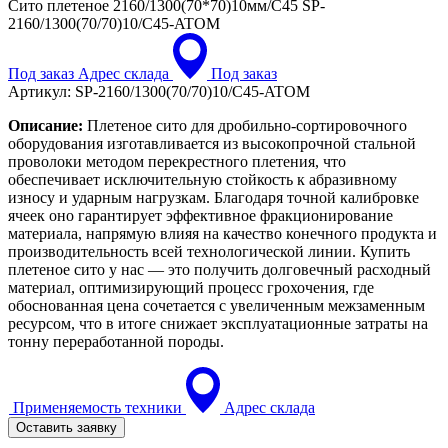
Сито плетеное 2160/1300(70*70)10мм/C45
SP-
2160/1300(70/70)10/C45-ATOM
Под заказ
Адрес склада
Под заказ
Артикул:
SP-2160/1300(70/70)10/C45-ATOM
Описание:
Плетеное сито для дробильно-сортировочного
оборудования изготавливается из высокопрочной стальной
проволоки методом перекрестного плетения, что
обеспечивает исключительную стойкость к абразивному
износу и ударным нагрузкам. Благодаря точной калибровке
ячеек оно гарантирует эффективное фракционирование
материала, напрямую влияя на качество конечного продукта и
производительность всей технологической линии. Купить
плетеное сито у нас — это получить долговечный расходный
материал, оптимизирующий процесс грохочения, где
обоснованная цена сочетается с увеличенным межзаменным
ресурсом, что в итоге снижает эксплуатационные затраты на
тонну переработанной породы.
Применяемость техники
Адрес склада
Оставить заявку