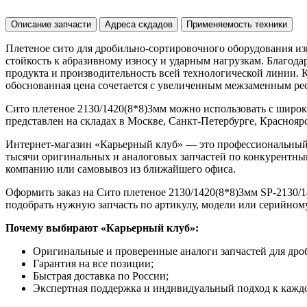
Описание запчасти
Адреса скдадов
Применяемость техники
Плетеное сито для дробильно-сортировочного оборудования из
стойкость к абразивному износу и ударным нагрузкам. Благод
продукта и производительность всей технологической линии. 
обоснованная цена сочетается с увеличенным межзаменным рес
Сито плетеное 2130/1420(8*8)3мм можно использовать с широ
представлен на складах в Москве, Санкт-Петербурге, Красноярск
Интернет-магазин «Карьерный клуб» — это профессиональный
тысячи оригинальных и аналоговых запчастей по конкурентным
компанию или самовывоз из ближайшего офиса.
Оформить заказ на Сито плетеное 2130/1420(8*8)3мм SP-2130/14
подобрать нужную запчасть по артикулу, модели или серийном
Почему выбирают «Карьерный клуб»:
Оригинальные и проверенные аналоги запчастей для дро
Гарантия на все позиции;
Быстрая доставка по России;
Экспертная поддержка и индивидуальный подход к каждо