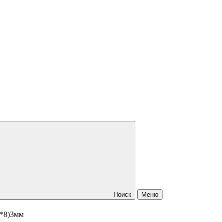
Поиск
Меню
8*8)3мм