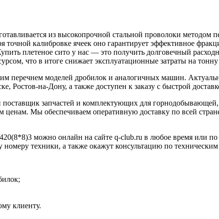
готавливается из высокопрочной стальной проволоки методом п
аря точной калибровке ячеек оно гарантирует эффективное фракц
Купить плетеное сито у нас — это получить долговечный расход
урсом, что в итоге снижает эксплуатационные затраты на тонну
ким перечнем моделей дробилок и аналогичных машин. Актуальн
е, Ростов-на-Дону, а также доступен к заказу с быстрой доставк
 поставщик запчастей и комплектующих для горнодобывающей, 
 ценам. Мы обеспечиваем оперативную доставку по всей стране
20(8*8)3 можно онлайн на сайте q-club.ru в любое время или по
у номеру техники, а также окажут консультацию по техническим
билок;
му клиенту.