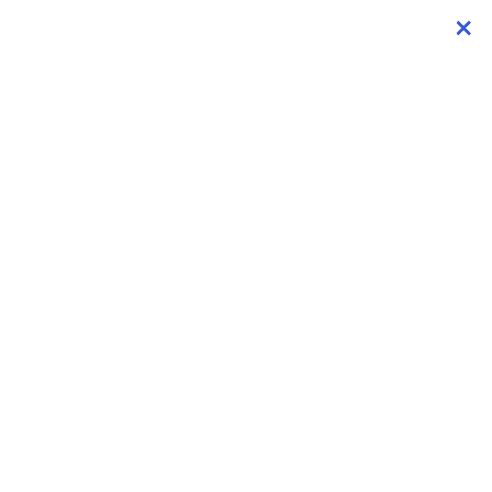
×
×
×
×