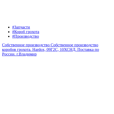
#Запчасти
#Короб грохота
#Производство
Собственное производство
Собственное производство
коробов грохота. Hardox, 09Г2С, 10ХСНД. Поставка по
России.
г.Владимир