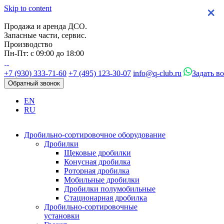
Skip to content
×
×
×
×
Продажа и аренда ДСО.
Запасные части, сервис.
Производство
Пн-Пт: с 09:00 до 18:00
+7 (930) 333-71-60
+7 (495) 123-30-07
info@q-club.ru
Задать в
Обратный звонок
EN
RU
Дробильно-сортировочное оборудование
Дробилки
Щековые дробилки
Конусная дробилка
Роторная дробилка
Мобильные дробилки
Дробилки полумобильные
Стационарная дробилка
Дробильно-сортировочные
установки