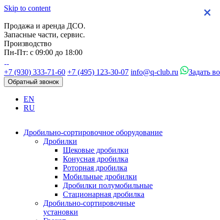
Skip to content
×
×
×
×
Продажа и аренда ДСО.
Запасные части, сервис.
Производство
Пн-Пт: с 09:00 до 18:00
+7 (930) 333-71-60
+7 (495) 123-30-07
info@q-club.ru
Задать в
Обратный звонок
EN
RU
Дробильно-сортировочное оборудование
Дробилки
Щековые дробилки
Конусная дробилка
Роторная дробилка
Мобильные дробилки
Дробилки полумобильные
Стационарная дробилка
Дробильно-сортировочные
установки