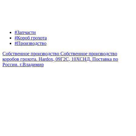
#Запчасти
#Короб грохота
#Производство
Собственное производство
Собственное производство
коробов грохота. Hardox, 09Г2С, 10ХСНД. Поставка по
России.
г.Владимир