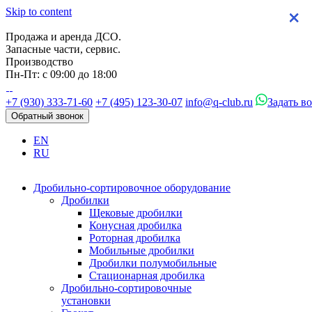
Skip to content
×
×
×
×
Продажа и аренда ДСО.
Запасные части, сервис.
Производство
Пн-Пт: с 09:00 до 18:00
+7 (930) 333-71-60
+7 (495) 123-30-07
info@q-club.ru
Задать в
Обратный звонок
EN
RU
Дробильно-сортировочное оборудование
Дробилки
Щековые дробилки
Конусная дробилка
Роторная дробилка
Мобильные дробилки
Дробилки полумобильные
Стационарная дробилка
Дробильно-сортировочные
установки