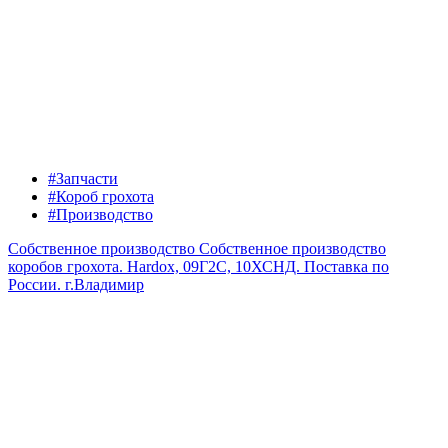
#Запчасти
#Короб грохота
#Производство
Собственное производство
Собственное производство
коробов грохота. Hardox, 09Г2С, 10ХСНД. Поставка по
России.
г.Владимир