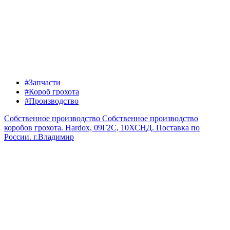
#Запчасти
#Короб грохота
#Производство
Собственное производство
Собственное производство
коробов грохота. Hardox, 09Г2С, 10ХСНД. Поставка по
России.
г.Владимир