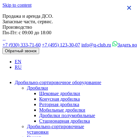
Skip to content
×
×
×
×
Продажа и аренда ДСО.
Запасные части, сервис.
Производство
Пн-Пт: с 09:00 до 18:00
+7 (930) 333-71-60
+7 (495) 123-30-07
info@q-club.ru
Задать в
Обратный звонок
EN
RU
Дробильно-сортировочное оборудование
Дробилки
Щековые дробилки
Конусная дробилка
Роторная дробилка
Мобильные дробилки
Дробилки полумобильные
Стационарная дробилка
Дробильно-сортировочные
установки