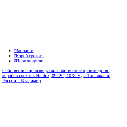
#Запчасти
#Короб грохота
#Производство
Собственное производство
Собственное производство
коробов грохота. Hardox, 09Г2С, 10ХСНД. Поставка по
России.
г.Владимир