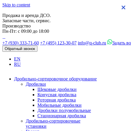
Skip to content
×
×
×
×
Продажа и аренда ДСО.
Запасные части, сервис.
Производство
Пн-Пт: с 09:00 до 18:00
+7 (930) 333-71-60
+7 (495) 123-30-07
info@q-club.ru
Задать в
Обратный звонок
EN
RU
Дробильно-сортировочное оборудование
Дробилки
Щековые дробилки
Конусная дробилка
Роторная дробилка
Мобильные дробилки
Дробилки полумобильные
Стационарная дробилка
Дробильно-сортировочные
установки