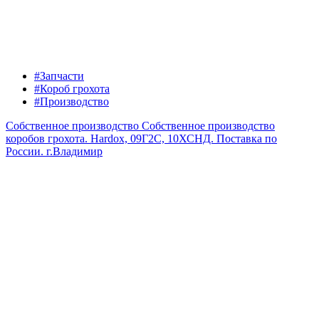
#Запчасти
#Короб грохота
#Производство
Собственное производство
Собственное производство
коробов грохота. Hardox, 09Г2С, 10ХСНД. Поставка по
России.
г.Владимир