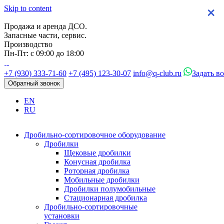
Skip to content
×
×
×
×
Продажа и аренда ДСО.
Запасные части, сервис.
Производство
Пн-Пт: с 09:00 до 18:00
+7 (930) 333-71-60
+7 (495) 123-30-07
info@q-club.ru
Задать в
Обратный звонок
EN
RU
Дробильно-сортировочное оборудование
Дробилки
Щековые дробилки
Конусная дробилка
Роторная дробилка
Мобильные дробилки
Дробилки полумобильные
Стационарная дробилка
Дробильно-сортировочные
установки