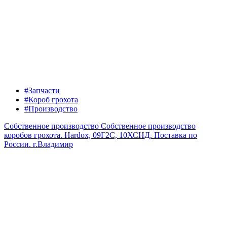
#Запчасти
#Короб грохота
#Производство
Собственное производство
Собственное производство
коробов грохота. Hardox, 09Г2С, 10ХСНД. Поставка по
России.
г.Владимир