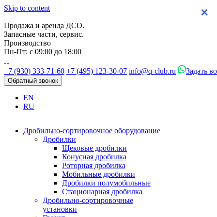
Skip to content
×
×
×
×
Продажа и аренда ДСО.
Запасные части, сервис.
Производство
Пн-Пт: с 09:00 до 18:00
+7 (930) 333-71-60
+7 (495) 123-30-07
info@q-club.ru
Задать в
Обратный звонок
EN
RU
Дробильно-сортировочное оборудование
Дробилки
Щековые дробилки
Конусная дробилка
Роторная дробилка
Мобильные дробилки
Дробилки полумобильные
Стационарная дробилка
Дробильно-сортировочные
установки