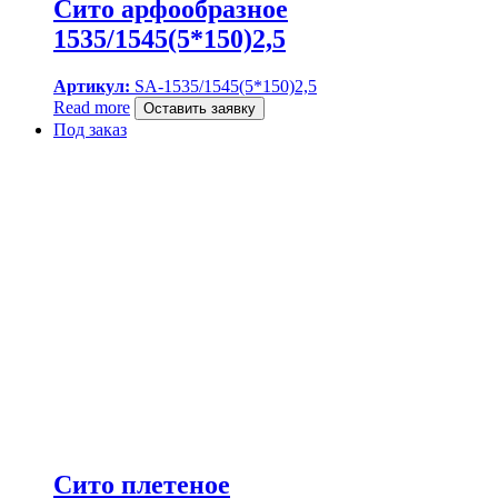
Сито арфообразное
1535/1545(5*150)2,5
Артикул:
SA-1535/1545(5*150)2,5
Read more
Оставить заявку
Под заказ
Сито плетеное