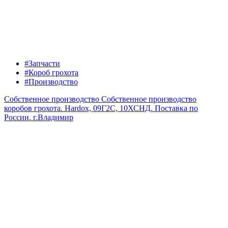
#Запчасти
#Короб грохота
#Производство
Собственное производство
Собственное производство
коробов грохота. Hardox, 09Г2С, 10ХСНД. Поставка по
России.
г.Владимир