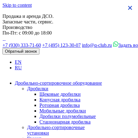
Skip to content
×
×
×
×
Продажа и аренда ДСО.
Запасные части, сервис.
Производство
Пн-Пт: с 09:00 до 18:00
+7 (930) 333-71-60
+7 (495) 123-30-07
info@q-club.ru
Задать в
Обратный звонок
EN
RU
Дробильно-сортировочное оборудование
Дробилки
Щековые дробилки
Конусная дробилка
Роторная дробилка
Мобильные дробилки
Дробилки полумобильные
Стационарная дробилка
Дробильно-сортировочные
установки