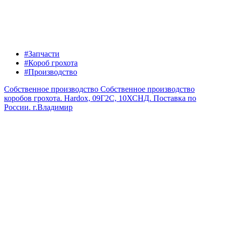
#Запчасти
#Короб грохота
#Производство
Собственное производство
Собственное производство
коробов грохота. Hardox, 09Г2С, 10ХСНД. Поставка по
России.
г.Владимир