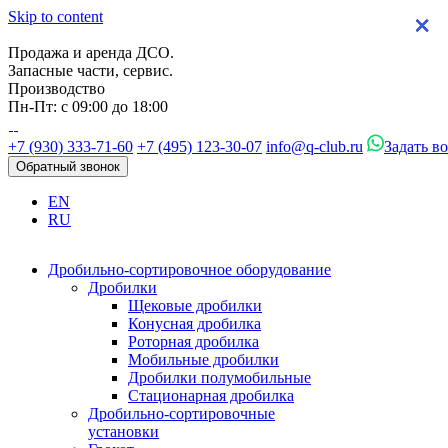
Skip to content
×
×
×
×
Продажа и аренда ДСО.
Запасные части, сервис.
Производство
Пн-Пт: с 09:00 до 18:00
+7 (930) 333-71-60
+7 (495) 123-30-07
info@q-club.ru
Задать в
Обратный звонок
EN
RU
Дробильно-сортировочное оборудование
Дробилки
Щековые дробилки
Конусная дробилка
Роторная дробилка
Мобильные дробилки
Дробилки полумобильные
Стационарная дробилка
Дробильно-сортировочные
установки