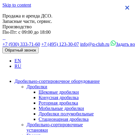
Skip to content
×
×
×
×
Продажа и аренда ДСО.
Запасные части, сервис.
Производство
Пн-Пт: с 09:00 до 18:00
+7 (930) 333-71-60
+7 (495) 123-30-07
info@q-club.ru
Задать в
Обратный звонок
EN
RU
Дробильно-сортировочное оборудование
Дробилки
Щековые дробилки
Конусная дробилка
Роторная дробилка
Мобильные дробилки
Дробилки полумобильные
Стационарная дробилка
Дробильно-сортировочные
установки