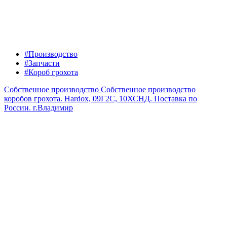
#Производство
#Запчасти
#Короб грохота
Собственное производство
Собственное производство
коробов грохота. Hardox, 09Г2С, 10ХСНД. Поставка по
России.
г.Владимир