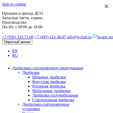
Skip to content
×
×
×
×
Продажа и аренда ДСО.
Запасные части, сервис.
Производство
Пн-Пт: с 09:00 до 18:00
+7 (930) 333-71-60
+7 (495) 123-30-07
info@q-club.ru
Задать в
Обратный звонок
EN
RU
Дробильно-сортировочное оборудование
Дробилки
Щековые дробилки
Конусная дробилка
Роторная дробилка
Мобильные дробилки
Дробилки полумобильные
Стационарная дробилка
Дробильно-сортировочные
установки