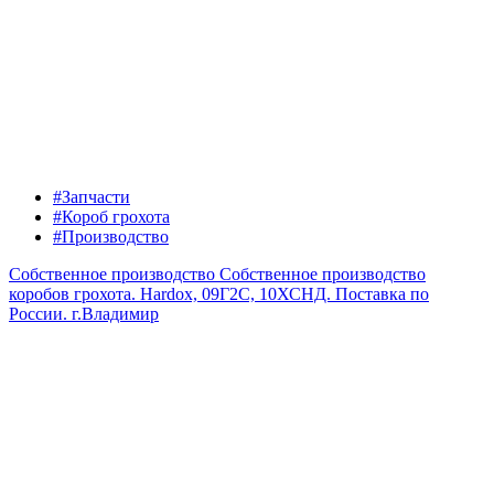
#Запчасти
#Короб грохота
#Производство
Собственное производство
Собственное производство
коробов грохота. Hardox, 09Г2С, 10ХСНД. Поставка по
России.
г.Владимир