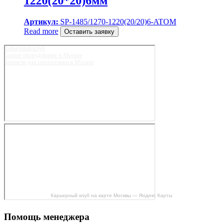
1220(20*20)6мм
Артикул:
SP-1485/1270-1220(20/20)6-ATOM
Read more
Оставить заявку
Карьерный клуб
Горное оборудование в Москве
Запчасти для спецтехники в Москве
Карьерный клуб на карте Москвы — Яндекс Карты
Помощь менеджера