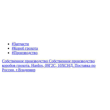
#Запчасти
#Короб грохота
#Производство
Собственное производство
Собственное производство
коробов грохота. Hardox, 09Г2С, 10ХСНД. Поставка по
России.
г.Владимир