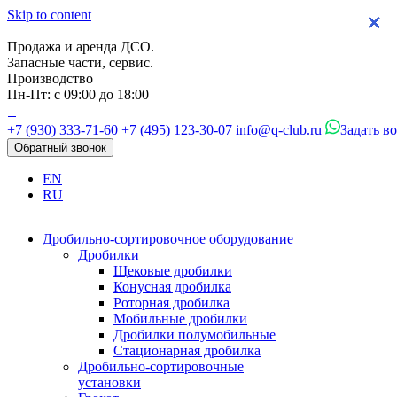
Skip to content
×
×
×
×
Продажа и аренда ДСО.
Запасные части, сервис.
Производство
Пн-Пт: с 09:00 до 18:00
+7 (930) 333-71-60
+7 (495) 123-30-07
info@q-club.ru
Задать в
Обратный звонок
EN
RU
Дробильно-сортировочное оборудование
Дробилки
Щековые дробилки
Конусная дробилка
Роторная дробилка
Мобильные дробилки
Дробилки полумобильные
Стационарная дробилка
Дробильно-сортировочные
установки