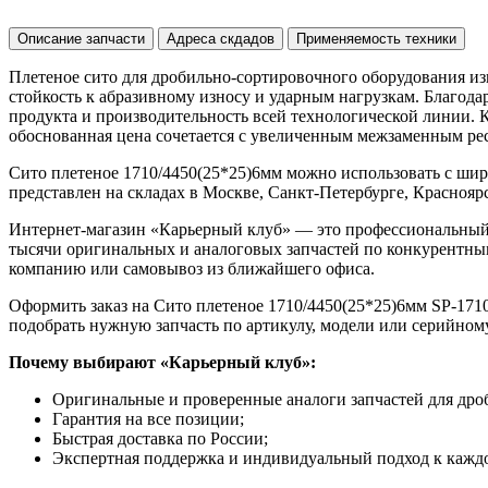
Описание запчасти
Адреса скдадов
Применяемость техники
Плетеное сито для дробильно-сортировочного оборудования из
стойкость к абразивному износу и ударным нагрузкам. Благод
продукта и производительность всей технологической линии. 
обоснованная цена сочетается с увеличенным межзаменным рес
Сито плетеное 1710/4450(25*25)6мм можно использовать с ши
представлен на складах в Москве, Санкт-Петербурге, Красноярск
Интернет-магазин «Карьерный клуб» — это профессиональный
тысячи оригинальных и аналоговых запчастей по конкурентным
компанию или самовывоз из ближайшего офиса.
Оформить заказ на Сито плетеное 1710/4450(25*25)6мм SP-1710
подобрать нужную запчасть по артикулу, модели или серийном
Почему выбирают «Карьерный клуб»:
Оригинальные и проверенные аналоги запчастей для дро
Гарантия на все позиции;
Быстрая доставка по России;
Экспертная поддержка и индивидуальный подход к каждо