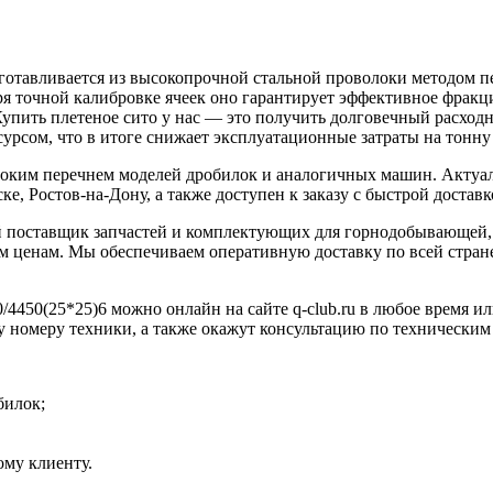
готавливается из высокопрочной стальной проволоки методом п
аря точной калибровке ячеек оно гарантирует эффективное фракц
Купить плетеное сито у нас — это получить долговечный расход
урсом, что в итоге снижает эксплуатационные затраты на тонну
роким перечнем моделей дробилок и аналогичных машин. Актуал
е, Ростов-на-Дону, а также доступен к заказу с быстрой доставк
 поставщик запчастей и комплектующих для горнодобывающей, 
 ценам. Мы обеспечиваем оперативную доставку по всей стране
/4450(25*25)6 можно онлайн на сайте q-club.ru в любое время ил
у номеру техники, а также окажут консультацию по техническим
билок;
му клиенту.