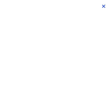
×
×
×
×