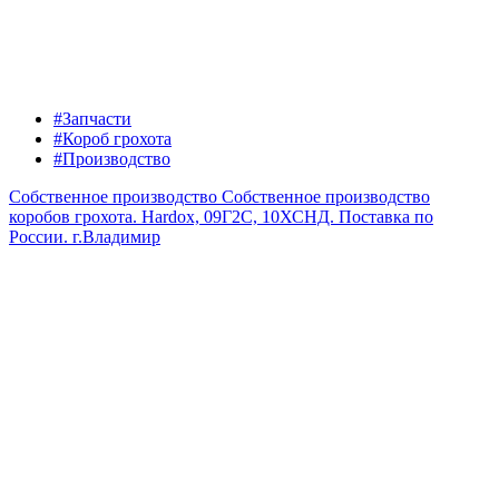
#Запчасти
#Короб грохота
#Производство
Собственное производство
Собственное производство
коробов грохота. Hardox, 09Г2С, 10ХСНД. Поставка по
России.
г.Владимир