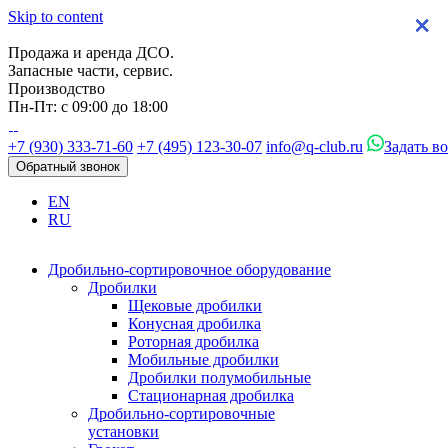
Skip to content
×
×
×
×
Продажа и аренда ДСО.
Запасные части, сервис.
Производство
Пн-Пт: с 09:00 до 18:00
+7 (930) 333-71-60
+7 (495) 123-30-07
info@q-club.ru
Задать в
Обратный звонок
EN
RU
Дробильно-сортировочное оборудование
Дробилки
Щековые дробилки
Конусная дробилка
Роторная дробилка
Мобильные дробилки
Дробилки полумобильные
Стационарная дробилка
Дробильно-сортировочные
установки