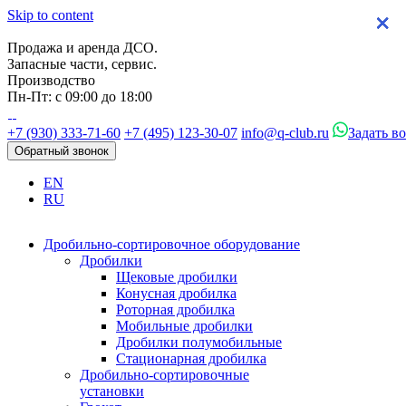
Skip to content
×
×
×
×
Продажа и аренда ДСО.
Запасные части, сервис.
Производство
Пн-Пт: с 09:00 до 18:00
+7 (930) 333-71-60
+7 (495) 123-30-07
info@q-club.ru
Задать в
Обратный звонок
EN
RU
Дробильно-сортировочное оборудование
Дробилки
Щековые дробилки
Конусная дробилка
Роторная дробилка
Мобильные дробилки
Дробилки полумобильные
Стационарная дробилка
Дробильно-сортировочные
установки