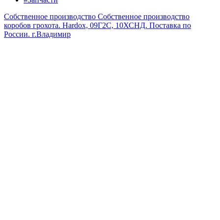
Собственное производство
Собственное производство
коробов грохота. Hardox, 09Г2С, 10ХСНД. Поставка по
России.
г.Владимир