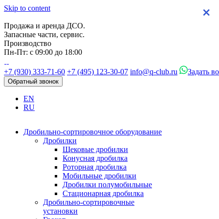
Skip to content
×
×
×
×
Продажа и аренда ДСО.
Запасные части, сервис.
Производство
Пн-Пт: с 09:00 до 18:00
+7 (930) 333-71-60
+7 (495) 123-30-07
info@q-club.ru
Задать в
Обратный звонок
EN
RU
Дробильно-сортировочное оборудование
Дробилки
Щековые дробилки
Конусная дробилка
Роторная дробилка
Мобильные дробилки
Дробилки полумобильные
Стационарная дробилка
Дробильно-сортировочные
установки