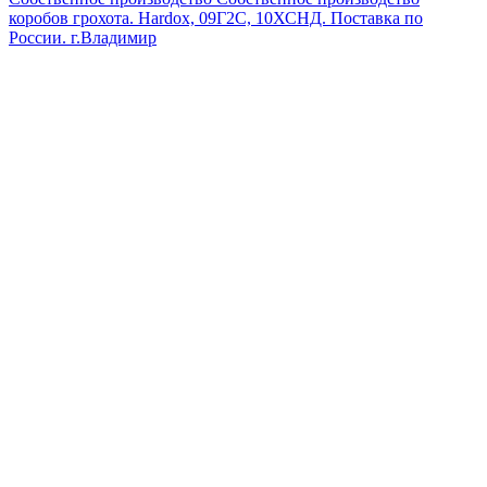
коробов грохота. Hardox, 09Г2С, 10ХСНД. Поставка по
России.
г.Владимир