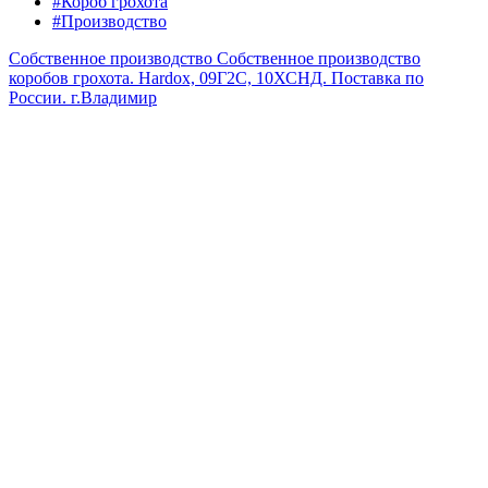
#Короб грохота
#Производство
Собственное производство
Собственное производство
коробов грохота. Hardox, 09Г2С, 10ХСНД. Поставка по
России.
г.Владимир