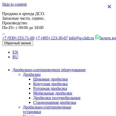
Skip to content
×
×
×
×
Продажа и аренда ДСО.
Запасные части, сервис.
Производство
Пн-Пт: с 09:00 до 18:00
+7 (930) 333-71-60
+7 (495) 123-30-07
info@q-club.ru
Задать в
Обратный звонок
EN
RU
Дробильно-сортировочное оборудование
Дробилки
Щековые дробилки
Конусная дробилка
Роторная дробилка
Мобильные дробилки
Дробилки полумобильные
Стационарная дробилка
Дробильно-сортировочные
установки