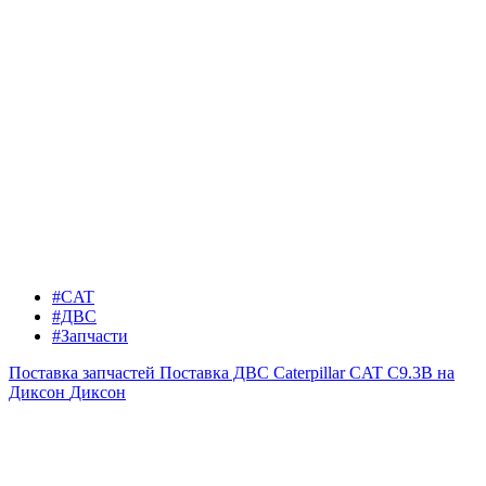
#CAT
#ДВС
#Запчасти
Поставка запчастей
Поставка ДВС Caterpillar CAT C9.3B на
Диксон
Диксон