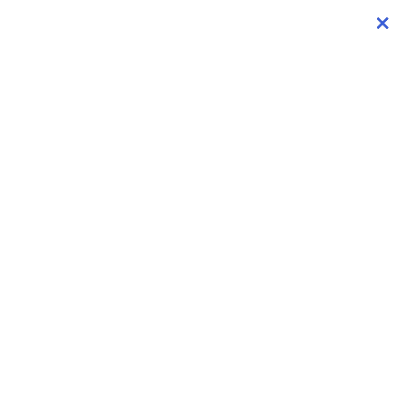
×
×
×
×