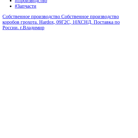
#Производство
#Запчасти
Собственное производство
Собственное производство
коробов грохота. Hardox, 09Г2С, 10ХСНД. Поставка по
России.
г.Владимир