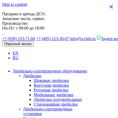
Skip to content
×
×
×
×
Продажа и аренда ДСО.
Запасные части, сервис.
Производство
Пн-Пт: с 09:00 до 18:00
+7 (930) 333-71-60
+7 (495) 123-30-07
info@q-club.ru
Задать в
Обратный звонок
EN
RU
Дробильно-сортировочное оборудование
Дробилки
Щековые дробилки
Конусная дробилка
Роторная дробилка
Мобильные дробилки
Дробилки полумобильные
Стационарная дробилка
Дробильно-сортировочные
установки