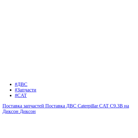
#ДВС
#Запчасти
#CAT
Поставка запчастей
Поставка ДВС Caterpillar CAT C9.3B на
Диксон
Диксон