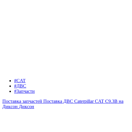
#CAT
#ДВС
#Запчасти
Поставка запчастей
Поставка ДВС Caterpillar CAT C9.3B на
Диксон
Диксон