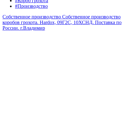
#Короб грохота
#Производство
Собственное производство
Собственное производство
коробов грохота. Hardox, 09Г2С, 10ХСНД. Поставка по
России.
г.Владимир