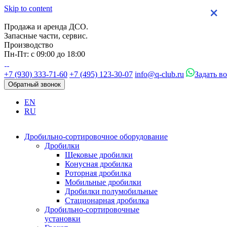
Skip to content
×
×
×
×
Продажа и аренда ДСО.
Запасные части, сервис.
Производство
Пн-Пт: с 09:00 до 18:00
+7 (930) 333-71-60
+7 (495) 123-30-07
info@q-club.ru
Задать в
Обратный звонок
EN
RU
Дробильно-сортировочное оборудование
Дробилки
Щековые дробилки
Конусная дробилка
Роторная дробилка
Мобильные дробилки
Дробилки полумобильные
Стационарная дробилка
Дробильно-сортировочные
установки