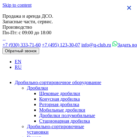
Skip to content
×
×
×
×
Продажа и аренда ДСО.
Запасные части, сервис.
Производство
Пн-Пт: с 09:00 до 18:00
+7 (930) 333-71-60
+7 (495) 123-30-07
info@q-club.ru
Задать в
Обратный звонок
EN
RU
Дробильно-сортировочное оборудование
Дробилки
Щековые дробилки
Конусная дробилка
Роторная дробилка
Мобильные дробилки
Дробилки полумобильные
Стационарная дробилка
Дробильно-сортировочные
установки