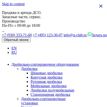
Skip to content
×
×
×
×
Продажа и аренда ДСО.
Запасные части, сервис.
Производство
Пн-Пт: с 09:00 до 18:00
+7 (930) 333-71-60
+7 (495) 123-30-07
info@q-club.ru
Задать в
Обратный звонок
EN
RU
Дробильно-сортировочное оборудование
Дробилки
Щековые дробилки
Конусная дробилка
Роторная дробилка
Мобильные дробилки
Дробилки полумобильные
Стационарная дробилка
Дробильно-сортировочные
установки