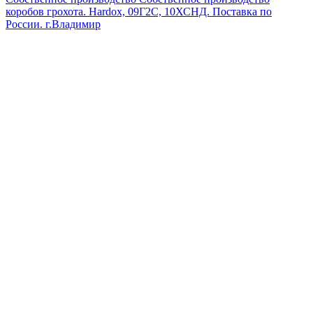
коробов грохота. Hardox, 09Г2С, 10ХСНД. Поставка по
России.
г.Владимир