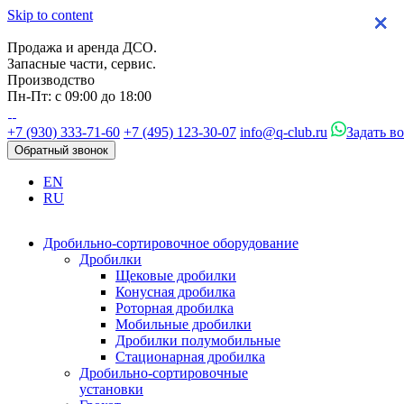
Skip to content
×
×
×
×
Продажа и аренда ДСО.
Запасные части, сервис.
Производство
Пн-Пт: с 09:00 до 18:00
+7 (930) 333-71-60
+7 (495) 123-30-07
info@q-club.ru
Задать в
Обратный звонок
EN
RU
Дробильно-сортировочное оборудование
Дробилки
Щековые дробилки
Конусная дробилка
Роторная дробилка
Мобильные дробилки
Дробилки полумобильные
Стационарная дробилка
Дробильно-сортировочные
установки