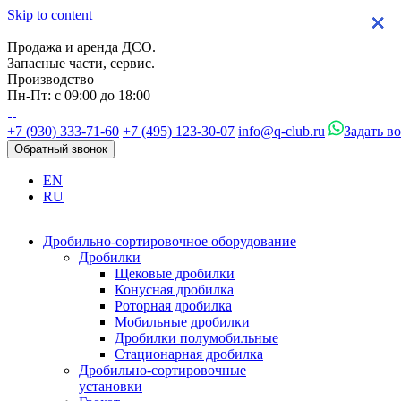
Skip to content
×
×
×
×
Продажа и аренда ДСО.
Запасные части, сервис.
Производство
Пн-Пт: с 09:00 до 18:00
+7 (930) 333-71-60
+7 (495) 123-30-07
info@q-club.ru
Задать в
Обратный звонок
EN
RU
Дробильно-сортировочное оборудование
Дробилки
Щековые дробилки
Конусная дробилка
Роторная дробилка
Мобильные дробилки
Дробилки полумобильные
Стационарная дробилка
Дробильно-сортировочные
установки