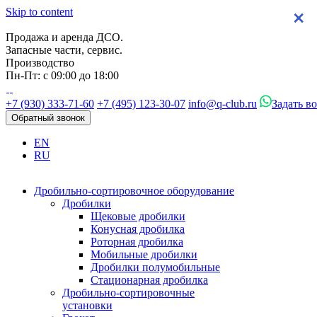
Skip to content
×
×
×
×
Продажа и аренда ДСО.
Запасные части, сервис.
Производство
Пн-Пт: с 09:00 до 18:00
+7 (930) 333-71-60
+7 (495) 123-30-07
info@q-club.ru
Задать в
Обратный звонок
EN
RU
Дробильно-сортировочное оборудование
Дробилки
Щековые дробилки
Конусная дробилка
Роторная дробилка
Мобильные дробилки
Дробилки полумобильные
Стационарная дробилка
Дробильно-сортировочные
установки