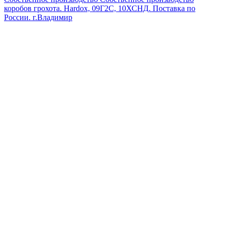
коробов грохота. Hardox, 09Г2С, 10ХСНД. Поставка по
России.
г.Владимир