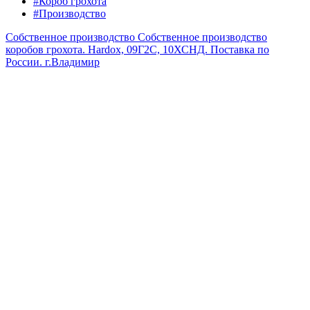
#Короб грохота
#Производство
Собственное производство
Собственное производство
коробов грохота. Hardox, 09Г2С, 10ХСНД. Поставка по
России.
г.Владимир