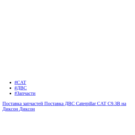
#CAT
#ДВС
#Запчасти
Поставка запчастей
Поставка ДВС Caterpillar CAT C9.3B на
Диксон
Диксон