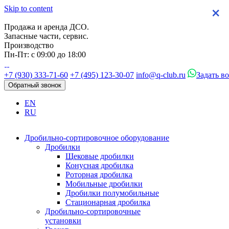
Skip to content
×
×
×
×
Продажа и аренда ДСО.
Запасные части, сервис.
Производство
Пн-Пт: с 09:00 до 18:00
+7 (930) 333-71-60
+7 (495) 123-30-07
info@q-club.ru
Задать в
Обратный звонок
EN
RU
Дробильно-сортировочное оборудование
Дробилки
Щековые дробилки
Конусная дробилка
Роторная дробилка
Мобильные дробилки
Дробилки полумобильные
Стационарная дробилка
Дробильно-сортировочные
установки