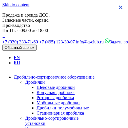
Skip to content
×
×
×
×
Продажа и аренда ДСО.
Запасные части, сервис.
Производство
Пн-Пт: с 09:00 до 18:00
+7 (930) 333-71-60
+7 (495) 123-30-07
info@q-club.ru
Задать в
Обратный звонок
EN
RU
Дробильно-сортировочное оборудование
Дробилки
Щековые дробилки
Конусная дробилка
Роторная дробилка
Мобильные дробилки
Дробилки полумобильные
Стационарная дробилка
Дробильно-сортировочные
установки