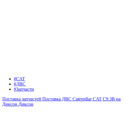
#CAT
#ДВС
#Запчасти
Поставка запчастей
Поставка ДВС Caterpillar CAT C9.3B на
Диксон
Диксон