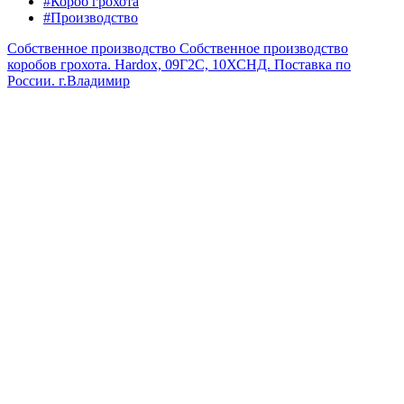
#Короб грохота
#Производство
Собственное производство
Собственное производство
коробов грохота. Hardox, 09Г2С, 10ХСНД. Поставка по
России.
г.Владимир