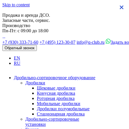
Skip to content
×
×
×
×
Продажа и аренда ДСО.
Запасные части, сервис.
Производство
Пн-Пт: с 09:00 до 18:00
+7 (930) 333-71-60
+7 (495) 123-30-07
info@q-club.ru
Задать в
Обратный звонок
EN
RU
Дробильно-сортировочное оборудование
Дробилки
Щековые дробилки
Конусная дробилка
Роторная дробилка
Мобильные дробилки
Дробилки полумобильные
Стационарная дробилка
Дробильно-сортировочные
установки