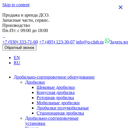
Skip to content
×
×
×
×
Продажа и аренда ДСО.
Запасные части, сервис.
Производство
Пн-Пт: с 09:00 до 18:00
+7 (930) 333-71-60
+7 (495) 123-30-07
info@q-club.ru
Задать в
Обратный звонок
EN
RU
Дробильно-сортировочное оборудование
Дробилки
Щековые дробилки
Конусная дробилка
Роторная дробилка
Мобильные дробилки
Дробилки полумобильные
Стационарная дробилка
Дробильно-сортировочные
установки