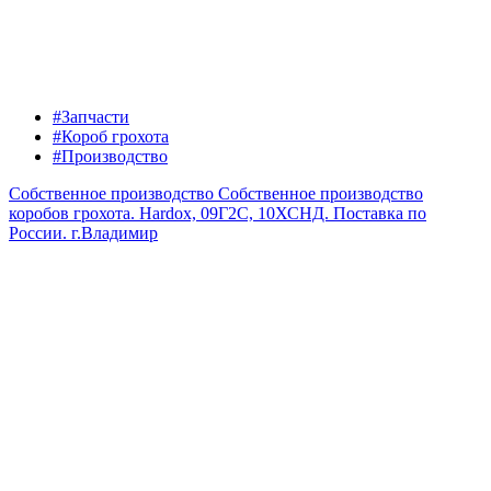
#Запчасти
#Короб грохота
#Производство
Собственное производство
Собственное производство
коробов грохота. Hardox, 09Г2С, 10ХСНД. Поставка по
России.
г.Владимир