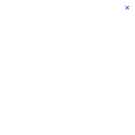
×
×
×
×