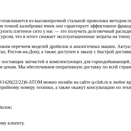
готавливается из высокопрочной стальной проволоки методом п
аря точной калибровке ячеек оно гарантирует эффективное фракц
Купить плетеное сито у нас — это получить долговечный расход
урсом, что в итоге снижает эксплуатационные затраты на тонну
роким перечнем моделей дробилок и аналогичных машин. Актуал
е, Ростов-на-Дону, а также доступен к заказу с быстрой доставк
 поставщик запчастей и комплектующих для горнодобывающей, 
 ценам. Мы обеспечиваем оперативную доставку по всей стране
/1420(22/22)6-ATOM можно онлайн на сайте q-club.ru в любое вр
серийному номеру техники, а также окажут консультацию по тех
билок;
му клиенту.