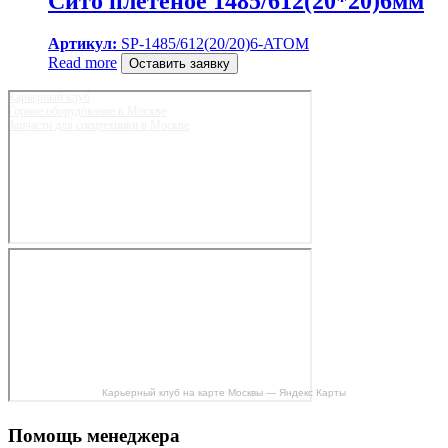
Сито плетеное 1485/612(20*20)6мм
Артикул:
SP-1485/612(20/20)6-ATOM
Read more
Оставить заявку
Карьерный клуб
Горное оборудование в Москве
Запчасти для спецтехники в Москве
Карьерный клуб на карте Москвы — Яндекс Карты
Помощь менеджера