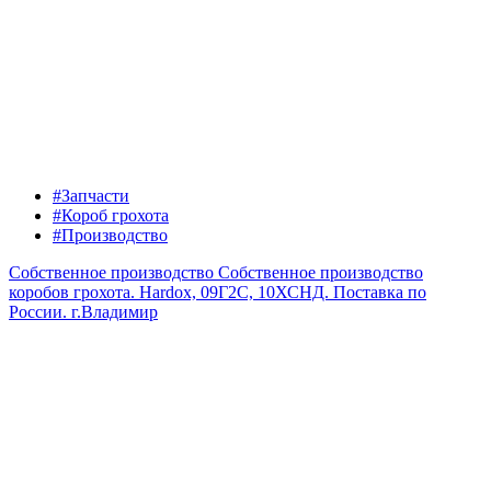
#Запчасти
#Короб грохота
#Производство
Собственное производство
Собственное производство
коробов грохота. Hardox, 09Г2С, 10ХСНД. Поставка по
России.
г.Владимир