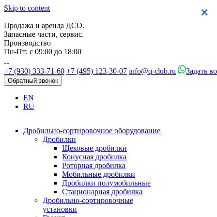
Skip to content
×
×
×
×
Продажа и аренда ДСО.
Запасные части, сервис.
Производство
Пн-Пт: с 09:00 до 18:00
+7 (930) 333-71-60
+7 (495) 123-30-07
info@q-club.ru
Задать в
Обратный звонок
EN
RU
Дробильно-сортировочное оборудование
Дробилки
Щековые дробилки
Конусная дробилка
Роторная дробилка
Мобильные дробилки
Дробилки полумобильные
Стационарная дробилка
Дробильно-сортировочные
установки