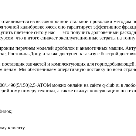
готавливается из высокопрочной стальной проволоки методом п
аря точной калибровке ячеек оно гарантирует эффективное фракц
Купить плетеное сито у нас — это получить долговечный расход
урсом, что в итоге снижает эксплуатационные затраты на тонну
широким перечнем моделей дробилок и аналогичных машин. Акту
е, Ростов-на-Дону, а также доступен к заказу с быстрой доставк
 поставщик запчастей и комплектующих для горнодобывающей, 
 ценам. Мы обеспечиваем оперативную доставку по всей стране
00/1490(5/150)2,5-ATOM можно онлайн на сайте q-club.ru в любо
серийному номеру техники, а также окажут консультацию по тех
билок;
му клиенту.