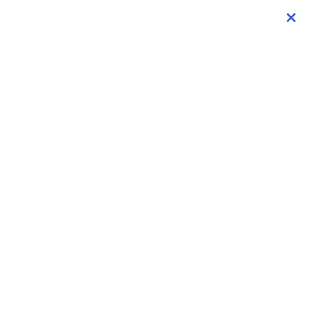
×
×
×
×