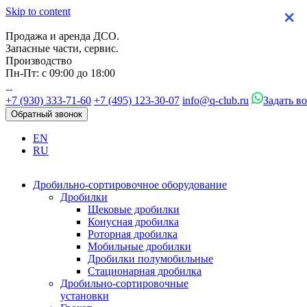
Skip to content
×
×
×
×
Продажа и аренда ДСО.
Запасные части, сервис.
Производство
Пн-Пт: с 09:00 до 18:00
+7 (930) 333-71-60
+7 (495) 123-30-07
info@q-club.ru
Задать в
Обратный звонок
EN
RU
Дробильно-сортировочное оборудование
Дробилки
Щековые дробилки
Конусная дробилка
Роторная дробилка
Мобильные дробилки
Дробилки полумобильные
Стационарная дробилка
Дробильно-сортировочные
установки