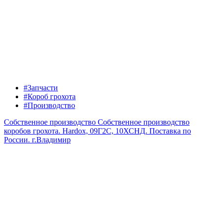
#Запчасти
#Короб грохота
#Производство
Собственное производство
Собственное производство
коробов грохота. Hardox, 09Г2С, 10ХСНД. Поставка по
России.
г.Владимир