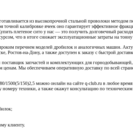
готавливается из высокопрочной стальной проволоки методом п
аря точной калибровке ячеек оно гарантирует эффективное фракц
Купить плетеное сито у нас — это получить долговечный расход
урсом, что в итоге снижает эксплуатационные затраты на тонну
широким перечнем моделей дробилок и аналогичных машин. Акту
е, Ростов-на-Дону, а также доступен к заказу с быстрой доставк
 поставщик запчастей и комплектующих для горнодобывающей, 
 ценам. Мы обеспечиваем оперативную доставку по всей стране
0/1500(5/150)2,5 можно онлайн на сайте q-club.ru в любое врем
у номеру техники, а также окажут консультацию по техническим
билок;
му клиенту.