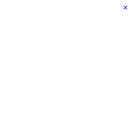
×
×
×
×